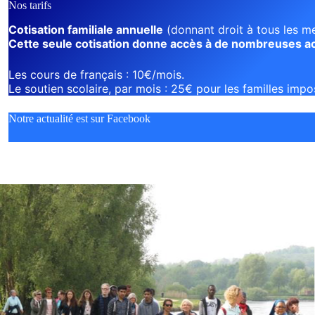
Nos tarifs
Cotisation familiale annuelle
(donnant droit à tous les mem
Cette seule cotisation donne accès à de nombreuses act
Les cours de français : 10€/mois.
Le soutien scolaire, par mois : 25€ pour les familles imp
Notre actualité est sur Facebook