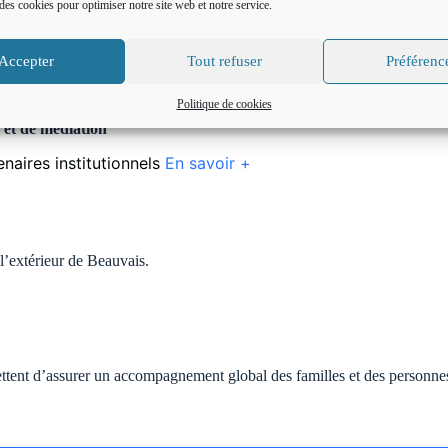
des cookies pour optimiser notre site web et notre service.
En savoir +
Accepter
Tout refuser
Préférenc
x démarches en ligne
En savoir +
Politique de cookies
 et de médiation
naires institutionnels
En savoir +
l’extérieur de Beauvais.
ttent d’assurer un accompagnement global des familles et des personnes :