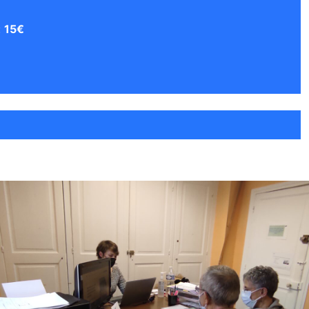
:
15€