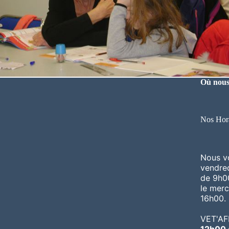
Où nous
Nos Hora
Nous vo
vendre
de 9h0
le merc
16h00.
VET'AF