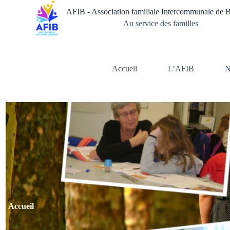
Passer
AFIB - Association familiale Intercommunale de 
au
contenu
Au service des familles
Accueil
L’AFIB
N
Accueil