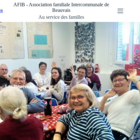
Passer
AFIB - Association familiale Intercommunale de
au
Beauvais
contenu
Au service des familles
Les Bénévoles