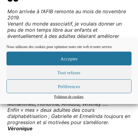
Mon arrivée à l’AFIB remonte au mois de novembre
2019.
Venant du monde associatif, je voulais donner un
peu de mon temps libre aux enfants et
éventuellement à des adultes désirant améliorer
leurs bases en français.
Nous utilisons des cookies pour optimiser notre site web et notre service.
Traversant comme tout le monde une période de
pandémie ponctuée de confinements et d’isolement
Accepter
social, je tenais à remercier toutes les personnes
que j’ai rencontrées à l’AFIB ;
Aussi bien à l’accueil ; Estelle, Chloé et Pauline, Bien
Tout refuser
sûr mes deux référentes : Marie José et Dominique,
je n’oublie pas Megane qui m’avait offert un café
Préférences
dans la cuisine,
Politique de cookies
Et aussi mes élèves du Soutien Scolaire ; Raya,
Mohammed, Honorina, Amidou, Whitney ….
Enfin « mes » deux adultes des cours
d’alphabétisation ; Gabrielle et Ermelinda toujours en
progression et si motivées pour s’améliorer.
Véronique