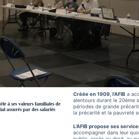
Créée en 1909, l’AFIB
a acc
alentours durant le 20ème s
e à ses valeurs familiales de
périodes de grande précarité
ial assurés par des salariés
la précarité et la pauvreté s
L’AFIB propose ses service
accompagner dans leur quotid
public, accès au droit, au 