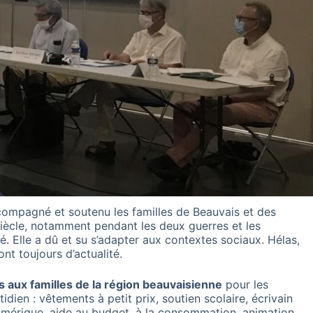
ompagné et soutenu les familles de Beauvais et des
iècle, notamment pendant les deux guerres et les
. Elle a dû et su s’adapter aux contextes sociaux. Hélas,
ont toujours d’actualité.
s aux familles de la région beauvaisienne
pour les
ien : vêtements à petit prix, soutien scolaire, écrivain
numérique, aide au budget, à la consommation, animation