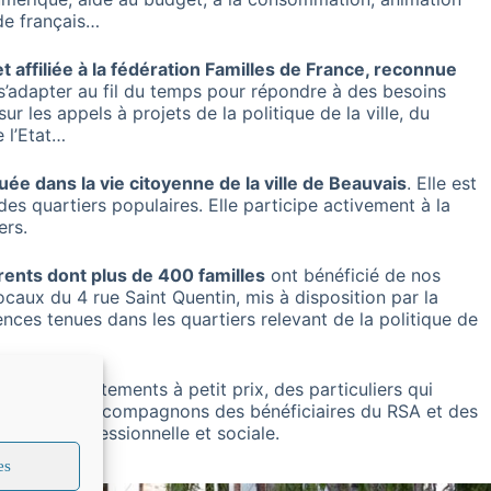
 de français…
et affiliée à la fédération Familles de Fra
nce, reconnue
u s’adapter au fil du temps pour répondre à des besoins
r les appels à projets de la politique de la ville, du
 l’Etat…
uée dans la vie citoyenne de la ville de Beauvais
. Elle est
es quartiers populaires. Elle participe activement à la
ers.
ents dont plus de 400 familles
ont bénéficié de nos
locaux du 4 rue Saint Quentin, mis à disposition par la
ences tenues dans les quartiers relevant de la politique de
ètent des vêtements à petit prix, des particuliers qui
eliers, nous accompagnons des bénéficiaires du RSA et des
ertion professionnelle et sociale.
es