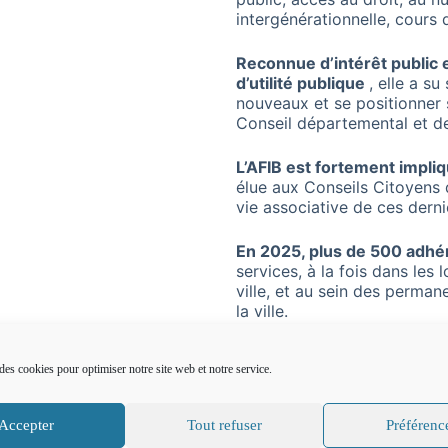
intergénérationnelle, cours
Reconnue d’intérêt publ
ic 
d’utilité publique
, elle a s
nouveaux et se positionner su
Conseil départemental et de
L’AFIB est fortement impliq
élue aux Conseils Citoyens d
vie associative de ces derni
En 2025, plus de 500 adhér
services, à la fois dans les 
ville, et au sein des perman
la ville.
En plus des familles qui ach
des cookies pour optimiser notre site web et notre service.
suivent les cours ou les at
personnes en démarche d’ins
Accepter
Tout refuser
Préférenc