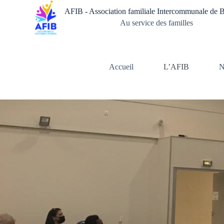
Passer
AFIB - Association familiale Intercommunale de 
au
contenu
Au service des familles
Accueil
L’AFIB
N