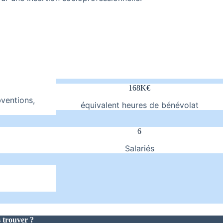
168K€
bventions,
équivalent heures de bénévolat
6
Salariés
 trouver ?