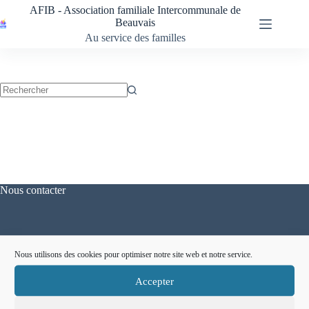
Passer
AFIB - Association familiale Intercommunale de
au
Beauvais
contenu
Au service des familles
Aucun
résultat
Nous contacter
Courriel :
contact@afib-bvs.fr
Nous utilisons des cookies pour optimiser notre site web et notre service.
Téléphone :
03 44 45 28 13
Accepter
Adresse :
4 rue St Quentin